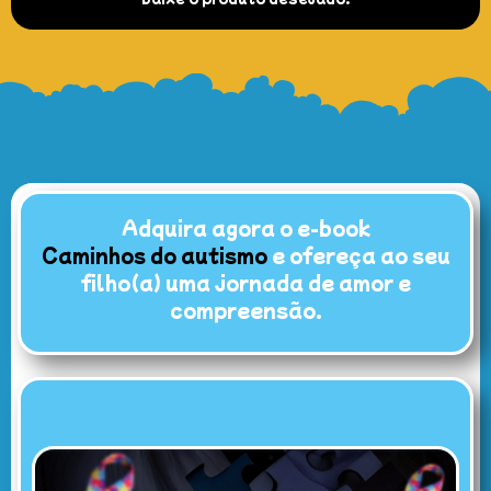
Adquira agora o e-book
Caminhos do autismo
e ofereça ao seu
filho(a) uma jornada de amor e
compreensão.