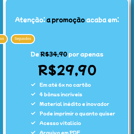
Atenção:
a promoção
acaba em:
os
Segundos
De
R$34,90
por apenas
R$29,90
Em até 6x no cartão
4 bônus incríveis
Material inédito e inovador
Pode imprimir o quanto quiser
Acesso vitalício
Arquivo em PDF