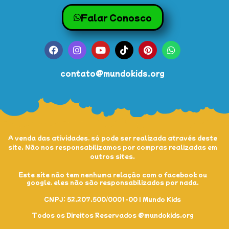
Falar Conosco
contato@mundokids.org
A venda das atividades, só pode ser realizada através deste
site. Não nos responsabilizamos por compras realizadas em
outros sites.
Este site não tem nenhuma relação com o facebook ou
google, eles não são responsabilizados por nada.
CNPJ: 52.207.500/0001-00 | Mundo Kids
Todos os Direitos Reservados @mundokids.org