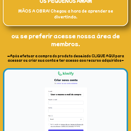
OS PEQUENOS AMAM
MÃOS A OBRA! Chegou a hora de aprender se
divertindo.
ou se preferir acesse nossa área de
membros.
➡️Após efetuar a compra do produto desejado CLIQUE AQUI para
acessar ou criar sua conta e ter acesso aos recurso adquiridos⬅️